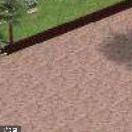
1
/
13