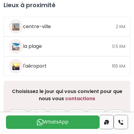
Lieux à proximité
centre-ville
2 KM
la plage
0.5 KM
l'aéroport
165 KM
Choisissez le jour qui vous convient pour que
nous vous
contactions
sam.
dim.
lun.
mar.
mer.
jeu.
8 août
9 août
10 août
11 août
12 août
13 août
WhatsApp