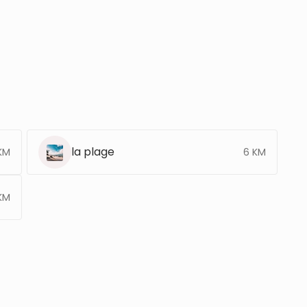
la plage
KM
6 KM
KM