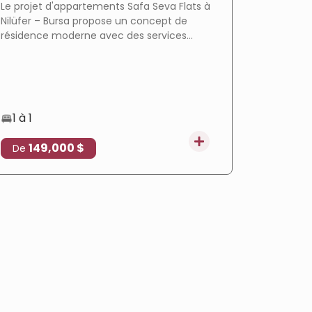
Le projet d'appartements Safa Seva Flats à
Le projet
Nilüfer – Bursa propose un concept de
un mode 
résidence moderne avec des services
complexe 
hôteliers complets, un emplacement
emplaceme
privilégié à Balat, un plan de paiement
services
flexible et une opportunité d'investissement
prometteuse.
1 à 1
1 à 3
149,000 $
172
De
De