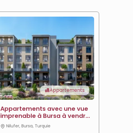
Appartements
Appartements avec une vue
Appar
imprenable à Bursa à vendre
vendre
- Appartements Sava
Jardi
Nilufer, Bursa, Turquie
Nilufer