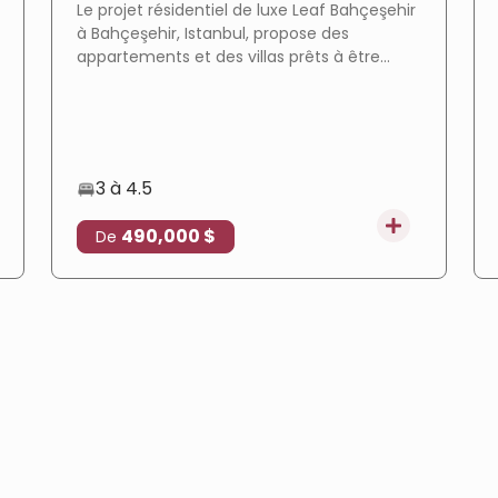
Le projet résidentiel de luxe Leaf Bahçeşehir
à Bahçeşehir, Istanbul, propose des
appartements et des villas prêts à être
livrés dans un environnement calme avec
de vastes espaces verts, et il est adapté à
l'obtention de la citoyenneté turque.
3 à 4.5
490,000 $
De