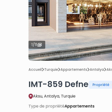
1
/
11
Accueil
Turquie
Appartements
Antalya
Ak
IMT-859 Defne
Propriété
Aksu, Antalya, Turquie
Type de propriété
Appartements