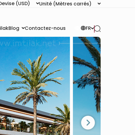
Devise
(USD)
Unité
(Mètres carrés)
ilak
Contactez-nous
Blog
FR