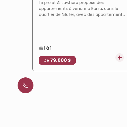
Le projet Al Jawhara propose des
appartements à vendre à Bursa, dans le
quartier de Nilüfer, avec des appartements
prêts à emménager, des équipements
complets et un emplacement privilégié qui
en fait un choix idéal pour la résidence et
l'investissement immobilier.
1 à 1
79,000 $
De