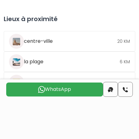
Lieux à proximité
centre-ville
20 KM
la plage
6 KM
l'aéroport
23 KM
WhatsApp
Choisissez le jour qui vous convient pour que
nous vous
contactions
dim.
lun.
mar.
mer.
jeu.
ven.
9 août
10 août
11 août
12 août
13 août
14 août