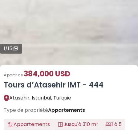
1
/
15
384,000 USD
À partir de
Tours d’Atasehir IMT - 444
Atasehir, Istanbul, Turquie
Type de propriété
Appartements
Appartements
Jusqu'à 310 m²
1 à 5