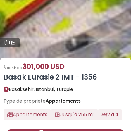
1
/
11
301,000 USD
À partir de
Basak Eurasie 2 IMT - 1356
Basaksehir, Istanbul, Turquie
Type de propriété
Appartements
Appartements
Jusqu'à 255 m²
2 à 4