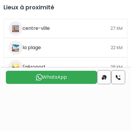
Lieux à proximité
centre-ville
27 KM
la plage
22 KM
l'aéroport
28 KM
WhatsApp
Choisissez le jour qui vous convient pour que
nous vous
contactions
jeu.
ven.
sam.
dim.
lun.
mar.
6 août
7 août
8 août
9 août
10 août
11 août