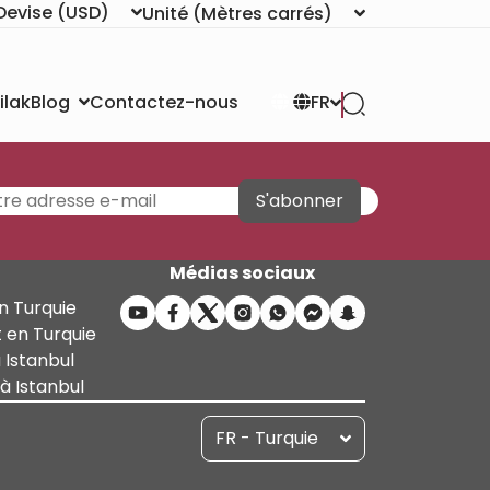
Devise
(USD)
Unité
(Mètres carrés)
ilak
Contactez-nous
Blog
FR
S'abonner
Médias sociaux
n Turquie
 en Turquie
 Istanbul
 Istanbul
FR - Turquie