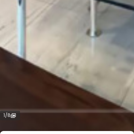
1
/
8