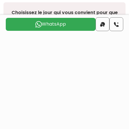
Choisissez le jour qui vous convient pour que
nous vous
contactions
WhatsApp
dim.
lun.
mar.
mer.
jeu.
ven.
9 août
10 août
11 août
12 août
13 août
14 août
Voulez-vous obtenir la citoyenneté turque par
investissement immobilier ?
Plus de détails
Projets similaires
Tous
Revente