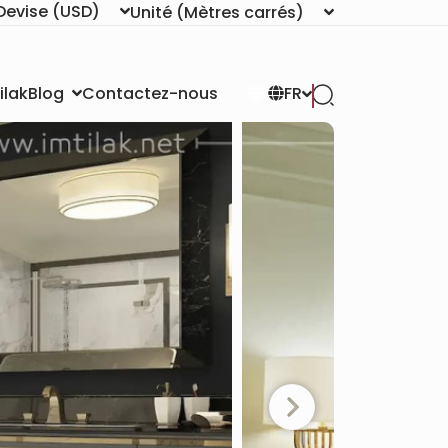
Devise
(USD)
Unité
(Mètres carrés)
ilak
Contactez-nous
Blog
FR