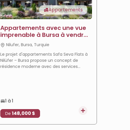
Appartements
Appartements avec une vue
Appar
imprenable à Bursa à vendre
vendre
- Appartements Sava
Jardi
Nilufer, Bursa, Turquie
Nilufer
Le projet d'appartements Safa Seva Flats à
Le projet
Nilüfer – Bursa propose un concept de
un mode 
résidence moderne avec des services
complexe 
hôteliers complets, un emplacement
emplaceme
privilégié à Balat, un plan de paiement
services
flexible et une opportunité d'investissement
prometteuse.
1 à 1
1 à 3
148,000 $
171
De
De