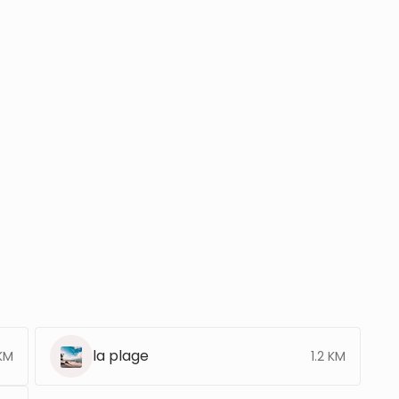
la plage
KM
1.2 KM