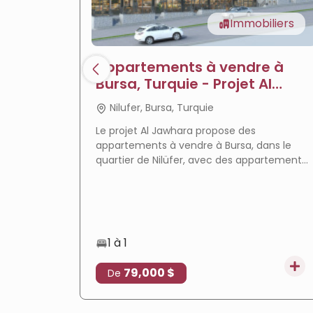
Immobiliers
Appartements à vendre à
Bursa, Turquie - Projet Al
Jawhara
Nilufer, Bursa, Turquie
Le projet Al Jawhara propose des
appartements à vendre à Bursa, dans le
quartier de Nilüfer, avec des appartements
prêts à emménager, des équipements
complets et un emplacement privilégié qui
en fait un choix idéal pour la résidence et
l'investissement immobilier.
1 à 1
79,000 $
De