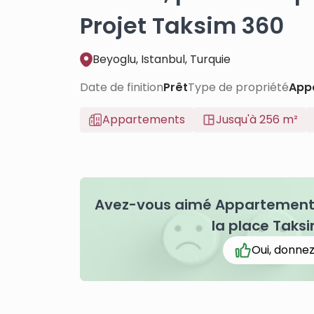
Projet Taksim 360
Beyoglu, Istanbul, Turquie
Date de finition
Prêt
Type de propriété
App
Appartements
Jusqu'à 256 m²
Avez-vous aimé Appartements 
la place Taksi
Oui, donnez