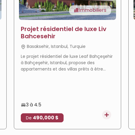
Immobiliers
Projet résidentiel de luxe Liv
Bahcesehir
Basaksehir, Istanbul, Turquie
Le projet résidentiel de luxe Leaf Bahçeşehir
à Bahçeşehir, Istanbul, propose des
appartements et des villas prêts à être
livrés dans un environnement calme avec
de vastes espaces verts, et il est adapté à
l'obtention de la citoyenneté turque.
3 à 4.5
490,000 $
De