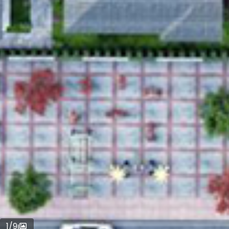
1
/
9