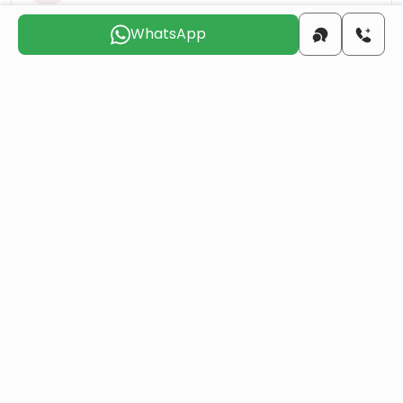
WhatsApp
la plage
16 KM
l'aéroport
104 KM
Choisissez le jour qui vous convient pour que
nous vous
contactions
jeu.
ven.
sam.
dim.
lun.
mar.
6 août
7 août
8 août
9 août
10 août
11 août
Voulez-vous obtenir la citoyenneté turque par
investissement immobilier ?
Plus de détails