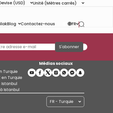
Devise
(USD)
Unité
(Mètres carrés)
ilak
Contactez-nous
Blog
FR
S'abonner
Médias sociaux
n Turquie
 en Turquie
 Istanbul
 Istanbul
FR - Turquie