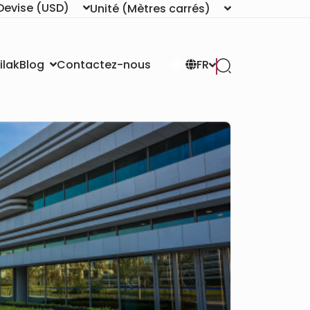
Devise
(USD)
Unité
(Mètres carrés)
ilak
Contactez-nous
Blog
FR