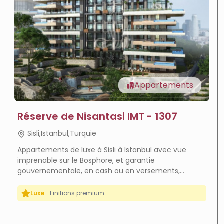
Appartements
Forte croissance
—
Zone en plein essor
ROI élevé
—
Forte rentabilité
Réserve de Nisantasi IMT - 1307
Citoyenneté
—
Éligible citoyenneté
Sisli,Istanbul,Turquie
Garantie État
—
100% garanti
Appartements de luxe à Sisli à Istanbul avec vue
imprenable sur le Bosphore, et garantie
Vue Bosphore
—
Vue exceptionnelle
gouvernementale, en cash ou en versements,
Vue mer
—
Vue imprenable
adaptés à obtenir la nationalité turque. Contactez-
nous.
Luxe
—
Finitions premium