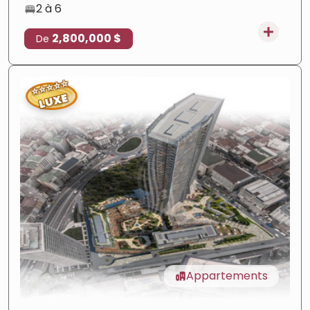
2 à 6
2,800,000 $
De
⭐
⭐
⭐
⭐
⭐
LUXE
Appartements