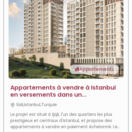
Appartements
Appartements à vendre à Istanbul
en versements dans un
emplacement très privilégié, projet
Sisli,Istanbul,Turquie
Şişli Lotus
Le projet est situé à Şişli, l'un des quartiers les plus
prestigieux et centraux d'Istanbul, et propose des
appartements à vendre en paiement échelonné. Le