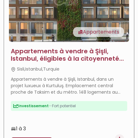
Appartements
Forte croissance
—
Zone en plein essor
Appartements à vendre à Şişli,
ROI élevé
—
Forte rentabilité
Istanbul, éligibles à la citoyenneté
turque - Plais de Taksim
Citoyenneté
—
Éligible citoyenneté
Sisli,Istanbul,Turquie
Luxe
—
Finitions premium
Appartements à vendre à Şişli, Istanbul, dans un
projet luxueux à Kurtuluş. Emplacement central
En cours
—
Projet en cours
proche de Taksim et du métro. 148 logements au
Paiement facile
—
Paiement flexible
style ottoman, éligibles à la citoyenneté turque.
Investissement
—
Fort potentiel
1 à 3