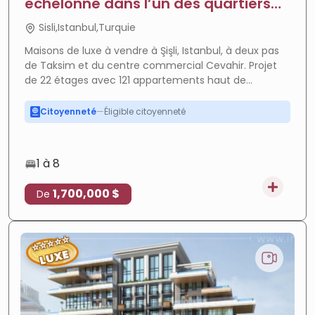
échelonné dans l’un des quartiers
les plus prestigieux d’Istanbul -
Sisli,Istanbul,Turquie
Projet Carlton
Maisons de luxe à vendre à Şişli, Istanbul, à deux pas
de Taksim et du centre commercial Cevahir. Projet
Forte croissance
—
Zone en plein essor
de 22 étages avec 121 appartements haut de
ROI élevé
—
Forte rentabilité
gamme, services de qualité, éligible à la citoyenneté
turque.
Citoyenneté
—
Éligible citoyenneté
Luxe
—
Finitions premium
Penthouse
—
Vue panoramique
1 à 8
En cours
—
Projet en cours
1,700,000 $
De
Paiement facile
—
Paiement flexible
⭐
⭐
⭐
⭐
⭐
LUXE