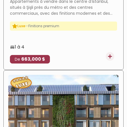
Appartements à vendre dans le centre d'Istanbul,
situés à Şişli près du métro et des centres
Forte croissance
—
Zone en plein essor
commerciaux, avec des finitions modernes et des
ROI élevé
—
Forte rentabilité
services complets.
Luxe
—
Finitions premium
1 à 4
663,000 $
De
⭐
⭐
⭐
⭐
⭐
LUXE