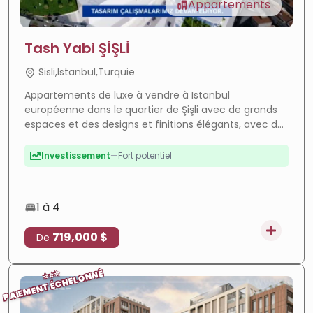
Appartements
Tash Yabi ŞİŞLİ
Sisli,Istanbul,Turquie
Appartements de luxe à vendre à Istanbul
européenne dans le quartier de Şişli avec de grands
espaces et des designs et finitions élégants, avec des
vues magnifiques et des installations complètes pour
un style de vie raffiné et unique.
Forte croissance
—
Zone en plein essor
ROI élevé
—
Forte rentabilité
Luxe
—
Finitions premium
1 à 4
En cours
—
Projet en cours
719,000 $
De
Paiement facile
—
Paiement flexible
Investissement
—
Fort potentiel
PAIEMENT ÉCHELONNÉ
⭐
⭐
⭐