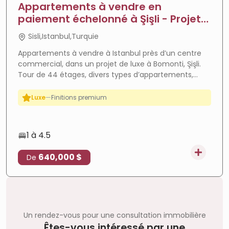
Appartements à vendre en
paiement échelonné à Şişli - Projet
de Parc Neda
Sisli,Istanbul,Turquie
Forte croissance
—
Zone en plein essor
Appartements à vendre à Istanbul près d’un centre
commercial, dans un projet de luxe à Bomonti, Şişli.
ROI élevé
—
Forte rentabilité
Tour de 44 étages, divers types d’appartements,
Prêt
—
Emménagement immédiat
équipements complets et éligibles à la citoyenneté
turque.
Luxe
—
Finitions premium
Paiement facile
—
Paiement flexible
Investissement
—
Fort potentiel
1 à 4.5
640,000 $
De
Un rendez-vous pour une consultation immobilière
Êtes-vous intéressé par une