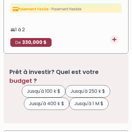
projet se distingue par son emplacement qui permet
un accès facile aux principaux sites de la ville et aux
Forte croissance
—
Zone en plein essor
transports, ce qui en fait un choix i
ROI élevé
—
Forte rentabilité
Paiement facile
—
Paiement flexible
1 à 2
330,000 $
De
Prêt à investir? Quel est votre
budget
?
Jusqu'à 100 k $
Jusqu'à 250 k $
Jusqu'à 400 k $
Jusqu'à 1 M $