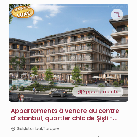
⭐
⭐
⭐
⭐
⭐
LUXE
Appartements
Appartements à vendre au centre
d'Istanbul, quartier chic de Şişli -
Maisons Europe Şişli
Sisli,Istanbul,Turquie