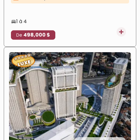
de la ville.
Paiement facile
—
Paiement flexible
Investissement
—
Fort potentiel
1 à 4
498,000 $
De
⭐
⭐
⭐
⭐
⭐
LUXE