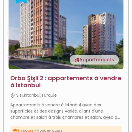
Appartements
Orba Şişli 2 : appartements à vendre
à Istanbul
Sisli,Istanbul,Turquie
Appartements à vendre à Istanbul avec des
superficies et des designs variés, allant d'une
Forte croissance
—
Zone en plein essor
chambre et salon à trois chambres et salon, avec de
ROI élevé
—
Forte rentabilité
larges balcons offrant des vues attrayantes et une
expérience de vie confortable et moderne au cœur
En cours
—
Projet en cours