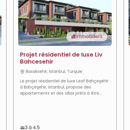
Immobiliers
Projet résidentiel de luxe Liv
Bahcesehir
Basaksehir, Istanbul, Turquie
Le projet résidentiel de luxe Leaf Bahçeşehir
à Bahçeşehir, Istanbul, propose des
appartements et des villas prêts à être
livrés dans un environnement calme avec
de vastes espaces verts, et il est adapté à
l'obtention de la citoyenneté turque.
3 à 4.5