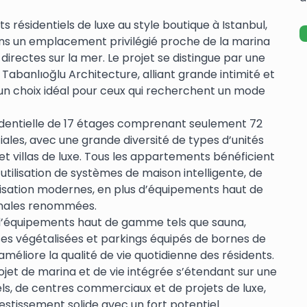
s résidentiels de luxe au style boutique à Istanbul,
ans un emplacement privilégié proche de la marina
directes sur la mer. Le projet se distingue par une
 Tabanlıoğlu Architecture, alliant grande intimité et
t un choix idéal pour ceux qui recherchent un mode
sidentielle de 17 étages comprenant seulement 72
les, avec une grande diversité de types d’unités
et villas de luxe. Tous les appartements bénéficient
’utilisation de systèmes de maison intelligente, de
tisation modernes, en plus d’équipements haut de
nales renommées.
’équipements haut de gamme tels que sauna,
ses végétalisées et parkings équipés de bornes de
améliore la qualité de vie quotidienne des résidents.
et de marina et de vie intégrée s’étendant sur une
ls, de centres commerciaux et de projets de luxe,
estissement solide avec un fort potentiel