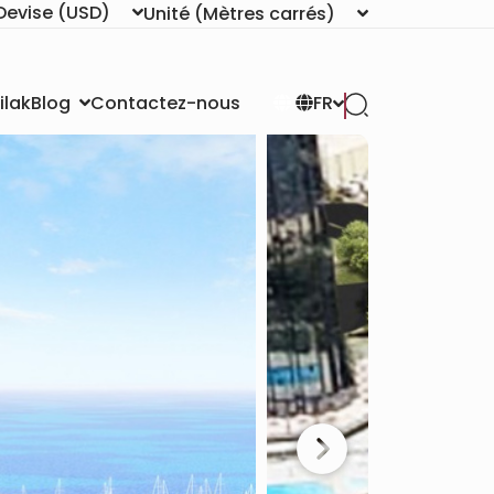
Devise
(USD)
Unité
(Mètres carrés)
ilak
Contactez-nous
Blog
FR