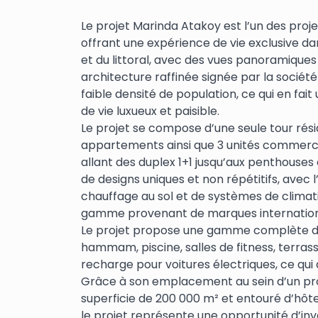
Le projet Marinda Atakoy est l’un des projet
offrant une expérience de vie exclusive d
et du littoral, avec des vues panoramiques 
architecture raffinée signée par la société
faible densité de population, ce qui en fai
de vie luxueux et paisible.
Le projet se compose d’une seule tour ré
appartements ainsi que 3 unités commercia
allant des duplex 1+1 jusqu’aux penthouses 
de designs uniques et non répétitifs, avec l
chauffage au sol et de systèmes de clima
gamme provenant de marques internatio
Le projet propose une gamme complète d
hammam, piscine, salles de fitness, terras
recharge pour voitures électriques, ce qui 
Grâce à son emplacement au sein d’un proj
superficie de 200 000 m² et entouré d’hôte
le projet représente une opportunité d’inv