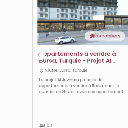
Immobiliers
Appartements à vendre à
Bursa, Turquie - Projet Al
Jawhara
Nilufer, Bursa, Turquie
Le projet Al Jawhara propose des
appartements à vendre à Bursa, dans le
quartier de Nilüfer, avec des appartements
prêts à emménager, des équipements
complets et un emplacement privilégié qui
en fait un choix idéal pour la résidence et
l'investissement immobilier.
1 à 1