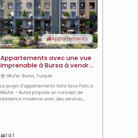
Appartements
Appartements avec une vue
Appar
imprenable à Bursa à vendre
vendre
- Appartements Sava
Jardi
Nilufer, Bursa, Turquie
Nilufer
Le projet d'appartements Safa Seva Flats à
Le projet
Nilüfer – Bursa propose un concept de
un mode 
résidence moderne avec des services
complexe 
hôteliers complets, un emplacement
emplaceme
privilégié à Balat, un plan de paiement
services
flexible et une opportunité d'investissement
prometteuse.
1 à 1
1 à 3