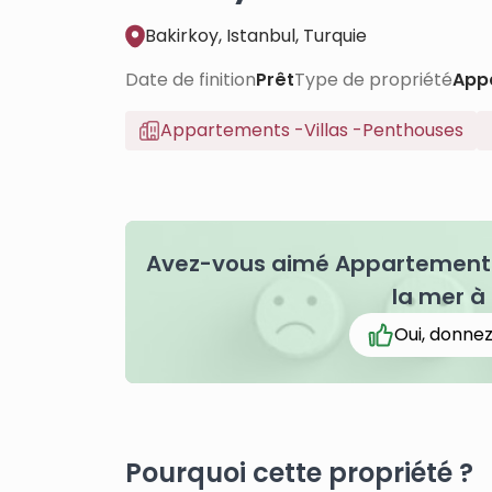
Bakirkoy, Istanbul, Turquie
Date de finition
Prêt
Type de propriété
App
Appartements
-
Villas
-
Penthouses
Avez-vous aimé Appartements 
la mer à
Oui, donnez
Pourquoi cette propriété ?