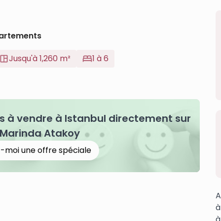
artements
Jusqu'à 1,260 m²
1 à 6
à vendre à Istanbul directement sur
 Marinda Atakoy
-moi une offre spéciale
A
à
à