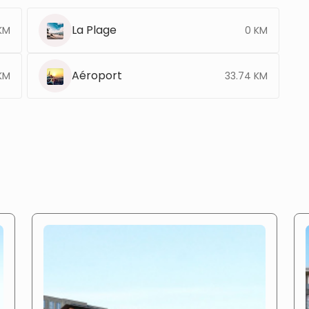
La Plage
KM
0 KM
Aéroport
KM
33.74 KM