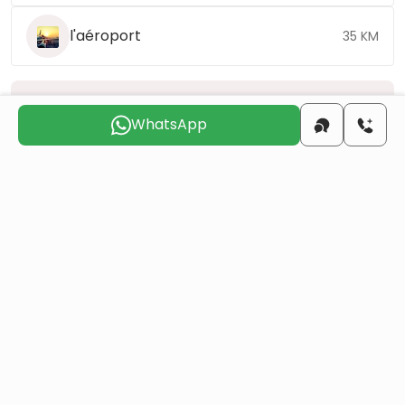
l'aéroport
35 KM
Choisissez le jour qui vous convient pour que
WhatsApp
nous vous
contactions
sam.
dim.
lun.
mar.
mer.
jeu.
8 août
9 août
10 août
11 août
12 août
13 août
Voulez-vous obtenir la citoyenneté turque par
investissement immobilier ?
Plus de détails