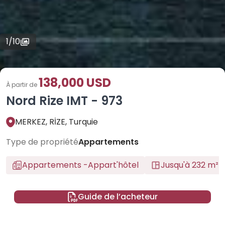
1
/
10
138,000 USD
À partir de
Nord Rize IMT - 973
MERKEZ, RİZE, Turquie
Type de propriété
Appartements
Appartements
-
Appart'hôtel
Jusqu'à 232 m²
Guide de l’acheteur