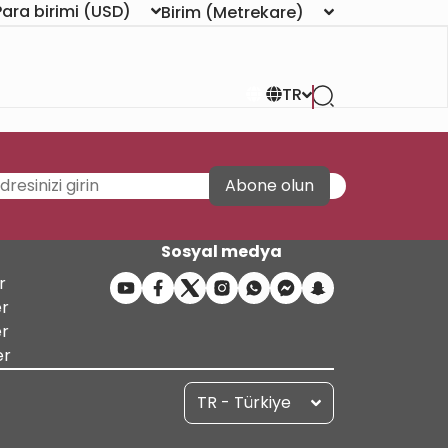
Para birimi
(USD)
Birim
(Metrekare)
TR
Abone olun
Sosyal medya
r
er
er
er
TR - Türkiye