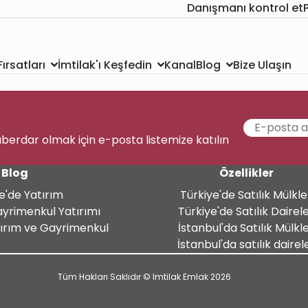
Danışmanı kontrol et
Kanal
Bize Ulaşın
ırsatları
İmtilak'ı Keşfedin
Blog
aberdar olmak için e-posta listemize katılın
Blog
Özellikler
e'de Yatırım
Türkiye'de Satılık Mülkle
ayrimenkul Yatırımı
Türkiye'de Satılık Dairel
tırım ve Gayrimenkul
İstanbul'da Satılık Mülkl
İstanbul'da satılık dairel
Tüm Hakları Saklıdır © Imtilak Emlak 2026