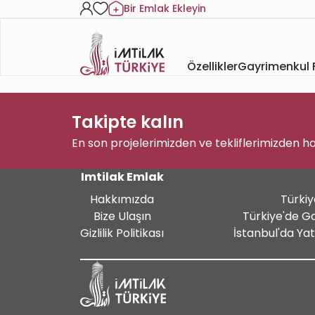
Bir Emlak Ekleyin
Özellikler
Gayrimenkul F
Takipte kalın
En son projelerimizden ve tekliflerimizden h
Imtilak Emlak
Hakkımızda
Türkiy
Bize Ulaşın
Türkiye'de G
Gizlilik Politikası
İstanbul'da Ya