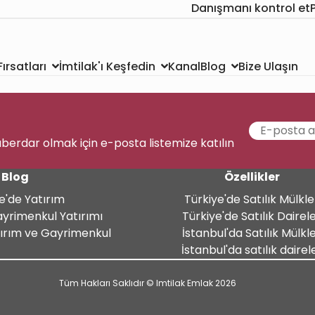
Danışmanı kontrol et
Kanal
Bize Ulaşın
ırsatları
İmtilak'ı Keşfedin
Blog
aberdar olmak için e-posta listemize katılın
Blog
Özellikler
e'de Yatırım
Türkiye'de Satılık Mülkle
ayrimenkul Yatırımı
Türkiye'de Satılık Dairel
tırım ve Gayrimenkul
İstanbul'da Satılık Mülkl
İstanbul'da satılık dairel
Tüm Hakları Saklıdır © Imtilak Emlak 2026