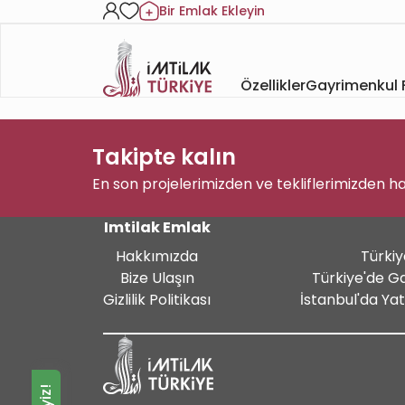
Bir Emlak Ekleyin
Özellikler
Gayrimenkul F
Takipte kalın
En son projelerimizden ve tekliflerimizden h
Imtilak Emlak
Hakkımızda
Türkiy
Bize Ulaşın
Türkiye'de G
Gizlilik Politikası
İstanbul'da Ya