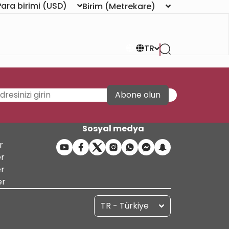
Para birimi
(USD)
Birim
(Metrekare)
TR
Abone olun
Sosyal medya
r
er
er
er
TR - Türkiye