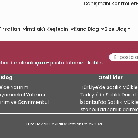
Danışmanı kontrol et
Kanal
Bize Ulaşın
ırsatları
İmtilak'ı Keşfedin
Blog
aberdar olmak için e-posta listemize katılın
Blog
Özellikler
e'de Yatırım
Türkiye'de Satılık Mülkle
ayrimenkul Yatırımı
Türkiye'de Satılık Dairel
tırım ve Gayrimenkul
İstanbul'da Satılık Mülkl
İstanbul'da satılık dairel
Tüm Hakları Saklıdır © Imtilak Emlak 2026