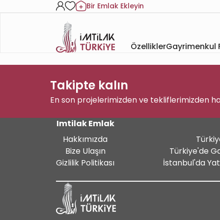
Bir Emlak Ekleyin
Özellikler
Gayrimenkul F
Takipte kalın
En son projelerimizden ve tekliflerimizden h
Imtilak Emlak
Hakkımızda
Türkiy
Bize Ulaşın
Türkiye'de G
Gizlilik Politikası
İstanbul'da Ya