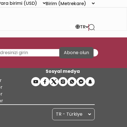
Para birimi
(USD)
Birim
(Metrekare)
TR
Abone olun
Sosyal medya
r
er
er
er
TR - Türkiye