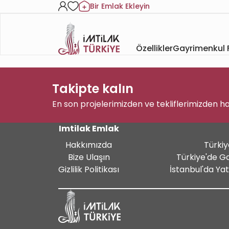
Bir Emlak Ekleyin
Özellikler
Gayrimenkul F
Takipte kalın
En son projelerimizden ve tekliflerimizden h
Imtilak Emlak
Hakkımızda
Türkiy
Bize Ulaşın
Türkiye'de G
Gizlilik Politikası
İstanbul'da Ya