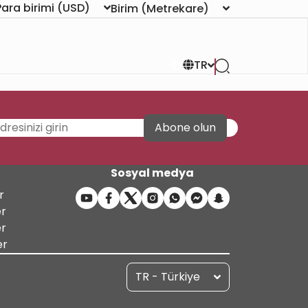
Para birimi
(USD)
Birim
(Metrekare)
TR
Abone olun
Sosyal medya
r
er
er
er
TR - Türkiye