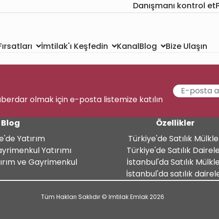
Danışmanı kontrol et
Kanal
Bize Ulaşın
ırsatları
İmtilak'ı Keşfedin
Blog
aberdar olmak için e-posta listemize katılın
Blog
Özellikler
e'de Yatırım
Türkiye'de Satılık Mülkle
ayrimenkul Yatırımı
Türkiye'de Satılık Dairel
tırım ve Gayrimenkul
İstanbul'da Satılık Mülkl
İstanbul'da satılık dairel
Tüm Hakları Saklıdır © Imtilak Emlak 2026