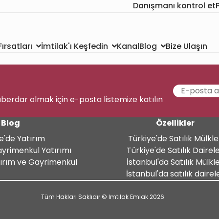
Danışmanı kontrol et
Kanal
Bize Ulaşın
ırsatları
İmtilak'ı Keşfedin
Blog
aberdar olmak için e-posta listemize katılın
Blog
Özellikler
e'de Yatırım
Türkiye'de Satılık Mülkle
ayrimenkul Yatırımı
Türkiye'de Satılık Dairel
tırım ve Gayrimenkul
İstanbul'da Satılık Mülkl
İstanbul'da satılık dairel
Tüm Hakları Saklıdır © Imtilak Emlak 2026