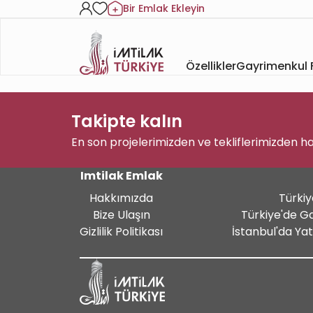
Bir Emlak Ekleyin
Özellikler
Gayrimenkul F
Takipte kalın
En son projelerimizden ve tekliflerimizden h
Imtilak Emlak
Hakkımızda
Türkiy
Bize Ulaşın
Türkiye'de G
Gizlilik Politikası
İstanbul'da Ya