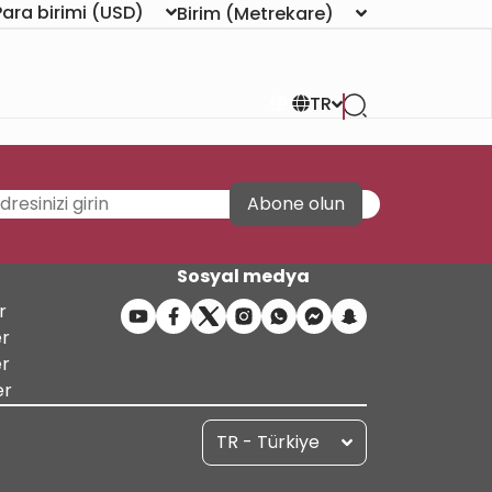
Para birimi
(USD)
Birim
(Metrekare)
TR
Abone olun
Sosyal medya
r
er
er
er
TR - Türkiye