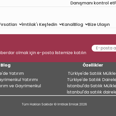
Danışmanı kontrol et
Kanal
Bize Ulaşın
ırsatları
İmtilak'ı Keşfedin
Blog
aberdar olmak için e-posta listemize katılın
Blog
Özellikler
e'de Yatırım
Türkiye'de Satılık Mülkle
ayrimenkul Yatırımı
Türkiye'de Satılık Dairel
tırım ve Gayrimenkul
İstanbul'da Satılık Mülkl
İstanbul'da satılık dairel
Tüm Hakları Saklıdır © Imtilak Emlak 2026