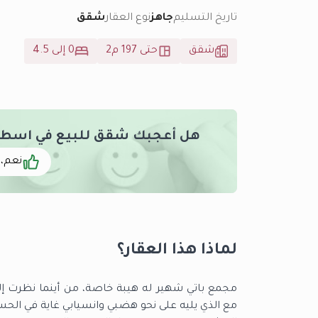
تاريخ التسليم
جاهز
نوع العقار
شقق
شقق
حتى 197 م2
0 إلى 4.5
هل أعجبك شقق للبيع في اسطنبو
نعم، 
لماذا هذا العقار؟
مجمع باتي شهير له هيبة خاصة، من أينما نظرت إلي
مع الذي يليه على نحو هضبي وانسيابي غاية في الحس