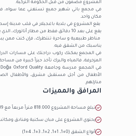
المشروع مضمون من قبل الحكومة التركية.
في مجمع باتي شهير جميع تستغني عما سواه، فجم
مكان واحد
.
يقع المشروع في بلدية باغجيلار في قلب مدينة إسط
يقع على بعد 10 دقائق فقط من مطار أتاتورك، الذي يقع عند تقاطع
مناظر طبيعية و ساحرة تنتظرك، فإن كنت ممن يبحث 
يناسبك من الشقق فيه.
في المجمع يمكنك ركوب دراجتك على مسارات الدرا
المزخرفة، فالمياه والبرك تأخذ حيزاً كبيرة من مساح
في المجمع مدرسة وجامعة
Doğa Oxford Quality
الأطفال من أجل مستقبل مشرق، والأطفال الصغار
منازلهم
.
المرافق والمميزات
تبلغ مساحة المشروع 818.000 متراً مربعاً مع 3189 عدد المساكن.
يحتوي المشروع على مبان سكنية وفنادق ومكاتب 
أنواع الشقق (0+1، 1+1، 2+1، 3+1، 4+1)