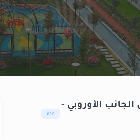
لجانب الأوروبي -
عقار