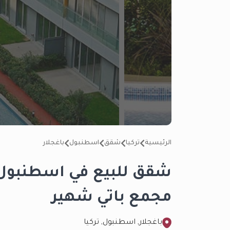
الرئيسية
تركيا
شقق
اسطنبول
باغجلار
شقق للبيع في اسطنبول ا
مجمع باتي شهير
باغجلار, اسطنبول, تركيا