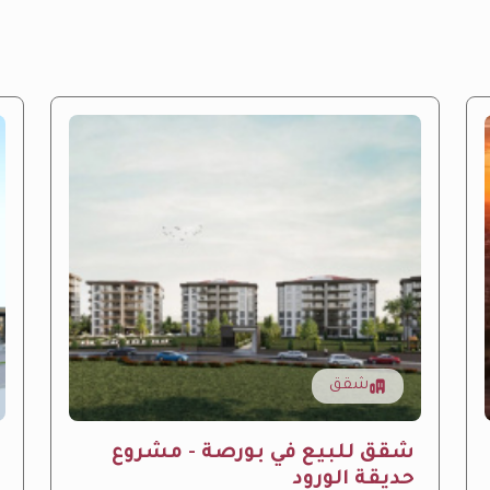
شقق
شقق للبيع في بورصة - مشروع
حديقة الورود