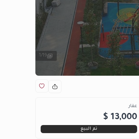
1
/
19
عقار
13,000 $
تم البيع