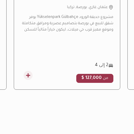
عثمان غازي, بورصة, تركيا
مشروع حديقة الورود Yükselenpark Gülbahçe يوفر
شقق للبيع في بورصة بتصاميم عصرية ومرافق متكاملة
وموقع مميز قرب حي ميلات، ليكون خياراً مثالياً للسكن
العائلي والاستثمار العقاري.
2 إلى 4
127,000 $
من