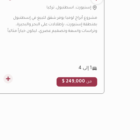
لوميا
إسنيورت, اسطنبول, تركيا
مشروع أبراج لوميا يوفر شقق للبيع في إسطنبول
بمنطقة إسنيورت، بإطلالات على البحر والبحيرة،
وتراسات واسعة وتصميم عصري، ليكون خياراً مثالياً
للسكن والاستثمار العقاري.
1 إلى 4
249,000 $
من