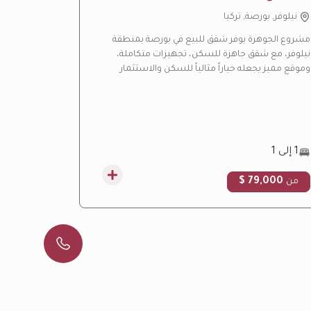
نيلوفر, بورصة, تركيا
باشاك شه
مشروع الجوهرة يوفر شقق للبيع في بورصة بمنطقة
مشروع ليف ب
نيلوفر، مع شقق جاهزة للسكن، تجهيزات متكاملة،
بإسطنبول، ي
وموقع مميز يجعله خياراً مثالياً للسكن والاستثمار
هادئة ومسا
العقاري.
التركية.
1 إلى 1
3 إلى 4.5
00 $
79,000 $
من
من