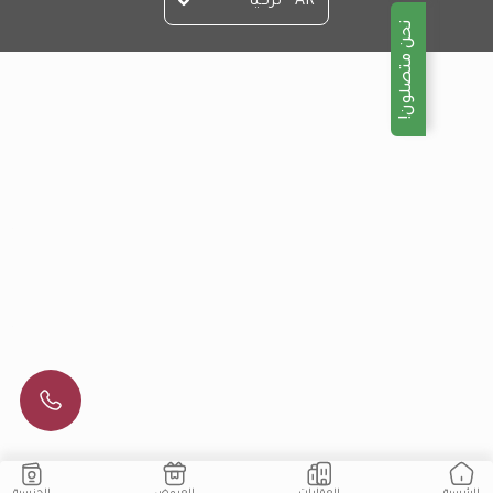
AR - تركيا
نحن متصلون!