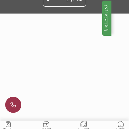
AR - تركيا
نحن متصلون!