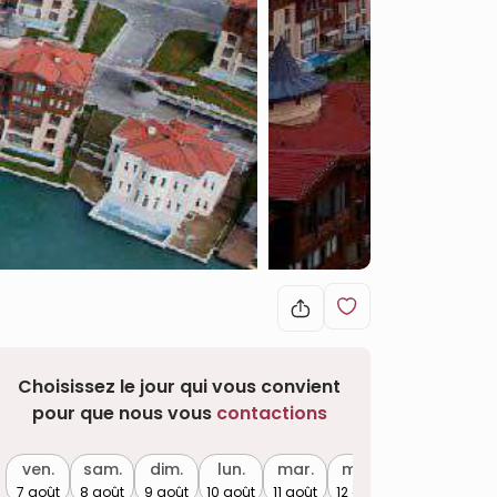
Choisissez le jour qui vous convient
pour que nous vous
contactions
ven.
sam.
dim.
lun.
mar.
mer.
7 août
8 août
9 août
10 août
11 août
12 août