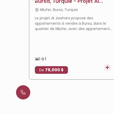
Bursa, Turquie - Projet Al
Jawhara
Nilufer, Bursa, Turquie
Le projet Al Jawhara propose des
appartements à vendre à Bursa, dans le
quartier de Nilüfer, avec des appartements
prêts à emménager, des équipements
complets et un emplacement privilégié qui
en fait un choix idéal pour la résidence et
l'investissement immobilier.
1 à 1
79,000 $
De