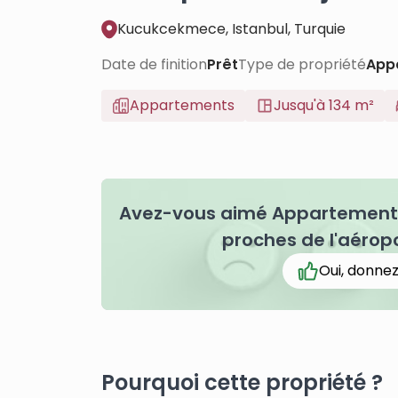
Kucukcekmece, Istanbul, Turquie
Date de finition
Prêt
Type de propriété
App
Appartements
Jusqu'à 134 m²
Avez-vous aimé Appartements 
proches de l'aéropo
Oui, donnez
Pourquoi cette propriété ?