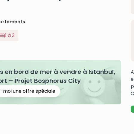
artements
1 à 3
en bord de mer à vendre à Istanbul,
A
e
rt – Projet Bosphorus City
p
-moi une offre spéciale
C