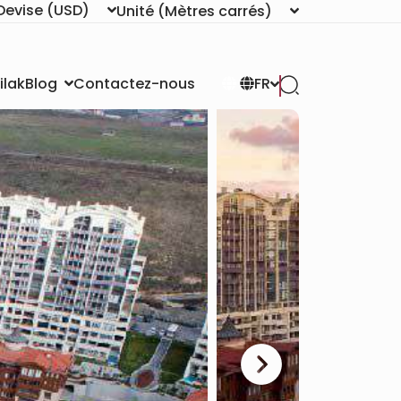
Devise
(USD)
Unité
(Mètres carrés)
ilak
Contactez-nous
Blog
FR