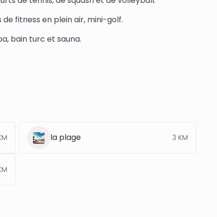
urts de tennis, de squash et de volleyball.
de fitness en plein air, mini-golf.
a, bain turc et sauna.
la plage
KM
3 KM
KM