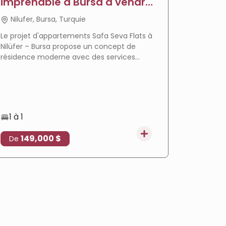
imprenable à Bursa à vendre
vendre
- Appartements Sava
Jardi
Nilufer, Bursa, Turquie
Nilufer
Le projet d'appartements Safa Seva Flats à
Le projet
Nilüfer – Bursa propose un concept de
un mode 
résidence moderne avec des services
complexe 
hôteliers complets, un emplacement
emplaceme
privilégié à Balat, un plan de paiement
services
flexible et une opportunité d'investissement
prometteuse.
1 à 1
1 à 3
149,000 $
172
De
De