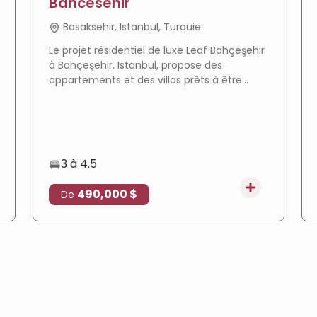
Bahcesehir
Basaksehir, Istanbul, Turquie
Le projet résidentiel de luxe Leaf Bahçeşehir
à Bahçeşehir, Istanbul, propose des
appartements et des villas prêts à être
livrés dans un environnement calme avec
de vastes espaces verts, et il est adapté à
l'obtention de la citoyenneté turque.
3 à 4.5
490,000 $
De