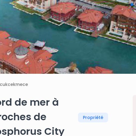
cukcekmece
rd de mer à
proches de
Propriété
Bosphorus City