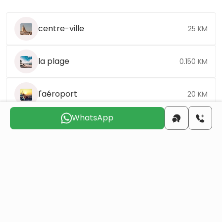
centre-ville
25 KM
la plage
0.150 KM
l'aéroport
20 KM
WhatsApp
Choisissez le jour qui vous convient pour que
nous vous
contactions
dim.
lun.
mar.
mer.
jeu.
ven.
9 août
10 août
11 août
12 août
13 août
14 août