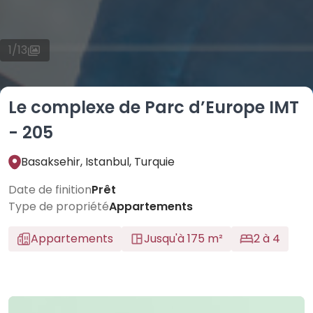
1
/
13
Le complexe de Parc d’Europe IMT
- 205
Basaksehir, Istanbul, Turquie
Date de finition
Prêt
Type de propriété
Appartements
Appartements
Jusqu'à 175 m²
2 à 4