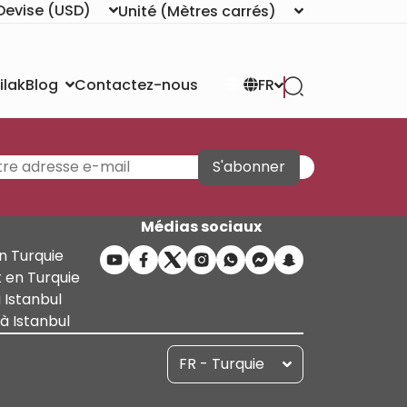
Devise
(USD)
Unité
(Mètres carrés)
ilak
Contactez-nous
Blog
FR
S'abonner
Médias sociaux
n Turquie
 en Turquie
 Istanbul
 Istanbul
FR - Turquie