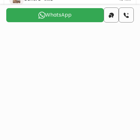
WhatsApp
la plage
6 KM
l'aéroport
5 KM
Choisissez le jour qui vous convient pour que
nous vous
contactions
ven.
sam.
dim.
lun.
mar.
mer.
7 août
8 août
9 août
10 août
11 août
12 août
Voulez-vous obtenir la citoyenneté turque par
investissement immobilier ?