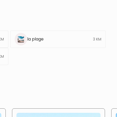
la plage
KM
3 KM
KM