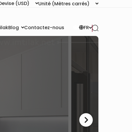
Devise
(USD)
Unité
(Mètres carrés)
ilak
Contactez-nous
Blog
FR