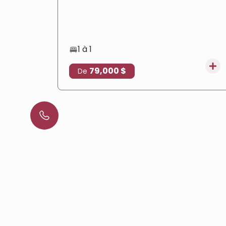
prêts à emménager, des équipements
complets et un emplacement privilégié qui
en fait un choix idéal pour la résidence et
l'investissement immobilier.
1 à 1
79,000 $
De