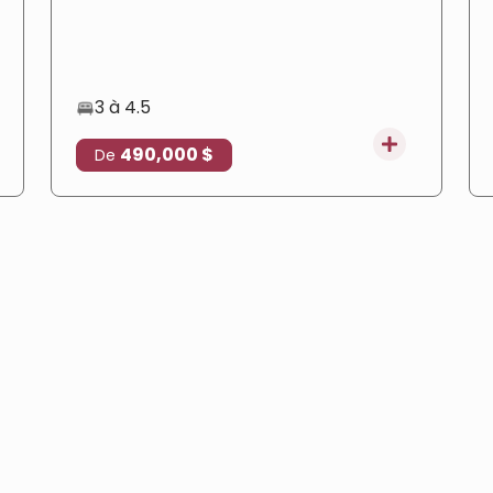
livrés dans un environnement calme avec
de vastes espaces verts, et il est adapté à
l'obtention de la citoyenneté turque.
3 à 4.5
490,000 $
De