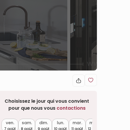
Choisissez le jour qui vous convient
pour que nous vous
contactions
ven.
sam.
dim.
lun.
mar.
mer.
7 août
8 août
9 août
10 août
11 août
12 août