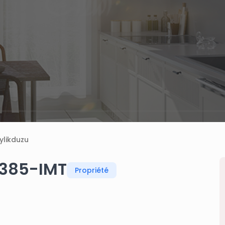
ylikduzu
1385-IMT
Propriété