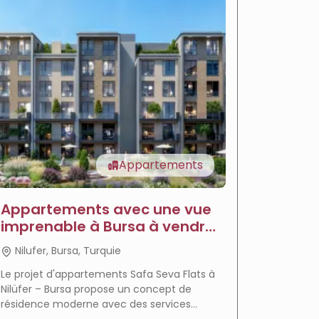
Appartements
Appartements avec une vue
Appar
imprenable à Bursa à vendre
vendre
- Appartements Sava
Jardi
Nilufer, Bursa, Turquie
Nilufer
Le projet d'appartements Safa Seva Flats à
Le projet
Nilüfer – Bursa propose un concept de
un mode 
résidence moderne avec des services
complexe 