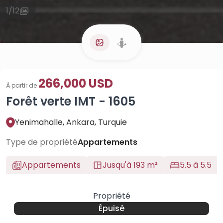
1
/
12
266,000 USD
À partir de
Forêt verte IMT - 1605
Yenimahalle, Ankara, Turquie
Type de propriété
Appartements
Appartements
Jusqu'à 193 m²
5.5 à 5.5
Propriété
Épuisé