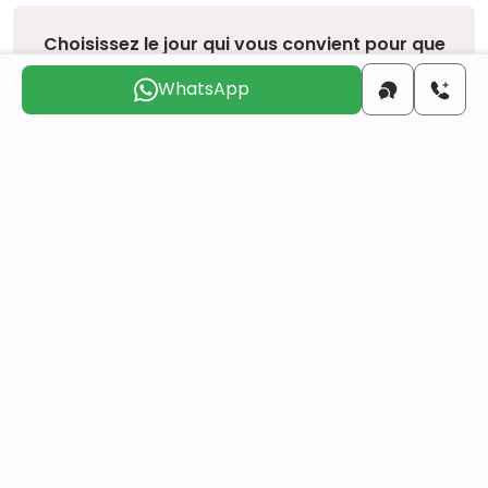
Choisissez le jour qui vous convient pour que
nous vous
contactions
WhatsApp
ven.
sam.
dim.
lun.
mar.
mer.
7 août
8 août
9 août
10 août
11 août
12 août
Voulez-vous obtenir la citoyenneté turque par
investissement immobilier ?
Plus de détails
Projets similaires
Tous
Revente