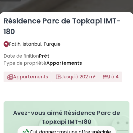
Résidence Parc de Topkapi IMT-
180
Fatih, Istanbul, Turquie
Date de finition
Prêt
Type de propriété
Appartements
Appartements
Jusqu'à 202 m²
1 à 4
Avez-vous aimé Résidence Parc de
Topkapi IMT-180
Oui, donnez-moi une offre spéciale