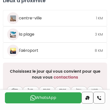
Lieux à proximité
centre-ville
1 KM
la plage
3 KM
l'aéroport
8 KM
Choisissez le jour qui vous convient pour que
nous vous
contactions
dim.
lun.
mar.
mer.
jeu.
ven.
9 août
10 août
11 août
12 août
13 août
14 août
WhatsApp