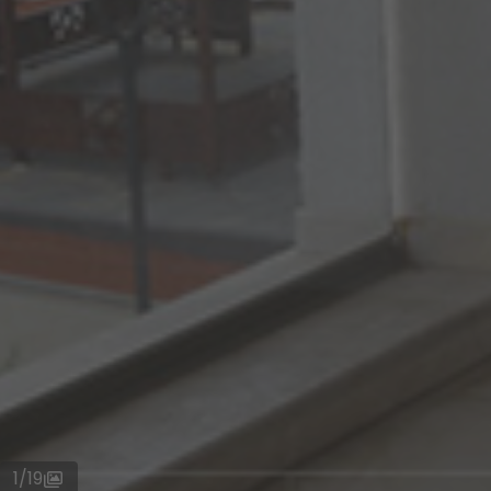
1
/
19