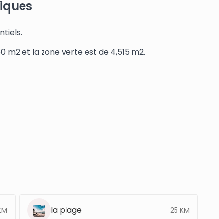
tiques
tiels.
50 m2 et la zone verte est de 4,515 m2.
la plage
KM
25 KM