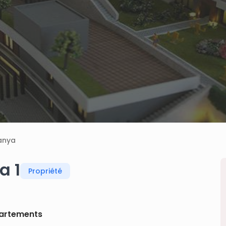
anya
a 1
Propriété
artements