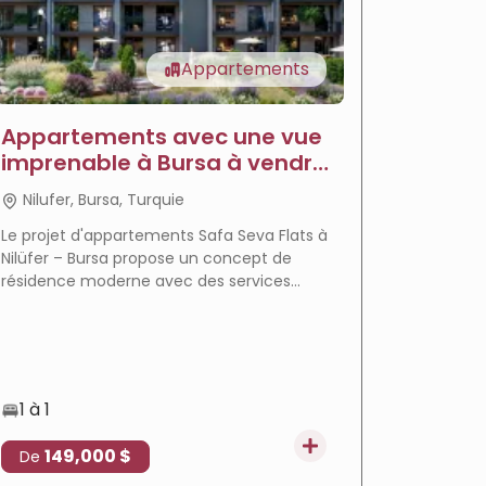
Appartements
Appartements avec une vue
Appar
imprenable à Bursa à vendre
vendre
- Appartements Sava
Jardi
Nilufer, Bursa, Turquie
Nilufer
Le projet d'appartements Safa Seva Flats à
Le projet
Nilüfer – Bursa propose un concept de
un mode 
résidence moderne avec des services
complexe 
hôteliers complets, un emplacement
emplaceme
privilégié à Balat, un plan de paiement
services
flexible et une opportunité d'investissement
prometteuse.
1 à 1
1 à 3
149,000 $
172
De
De