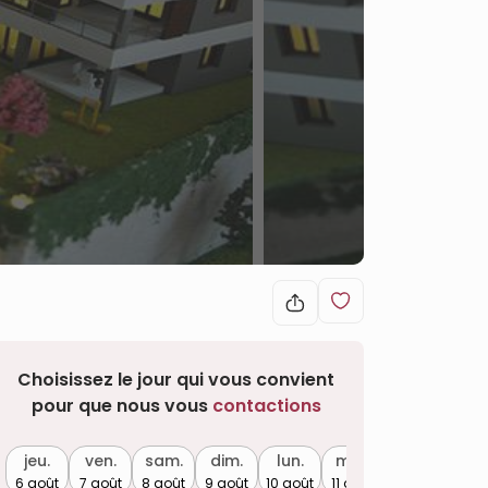
Choisissez le jour qui vous convient
pour que nous vous
contactions
jeu.
ven.
sam.
dim.
lun.
mar.
6 août
7 août
8 août
9 août
10 août
11 août