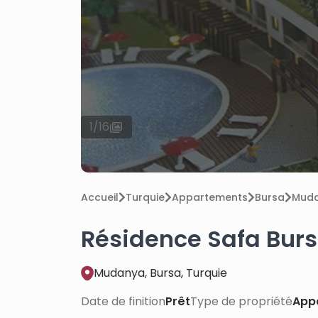
1
/
16
Accueil
Turquie
Appartements
Bursa
Mud
Résidence Safa Burs
Mudanya, Bursa, Turquie
Date de finition
Prêt
Type de propriété
App