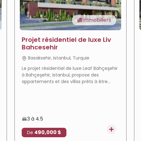
Immobiliers
Projet résidentiel de luxe Liv
Bahcesehir
Basaksehir, Istanbul, Turquie
Le projet résidentiel de luxe Leaf Bahçeşehir
à Bahçeşehir, Istanbul, propose des
appartements et des villas prêts à être
livrés dans un environnement calme avec
de vastes espaces verts, et il est adapté à
l'obtention de la citoyenneté turque.
3 à 4.5
490,000 $
De