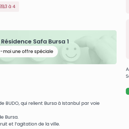
3 à 4
Résidence Safa Bursa 1
-moi une offre spéciale
A
S
de BUDO, qui relient Bursa à Istanbul par voie
de Bursa.
it et l’agitation de la ville.