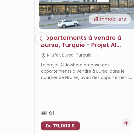
Immobiliers
Appartements à vendre à
Bursa, Turquie - Projet Al
Jawhara
Nilufer, Bursa, Turquie
Le projet Al Jawhara propose des
appartements à vendre à Bursa, dans le
quartier de Nilüfer, avec des appartements
prêts à emménager, des équipements
complets et un emplacement privilégié qui
en fait un choix idéal pour la résidence et
l'investissement immobilier.
1 à 1
79,000 $
De