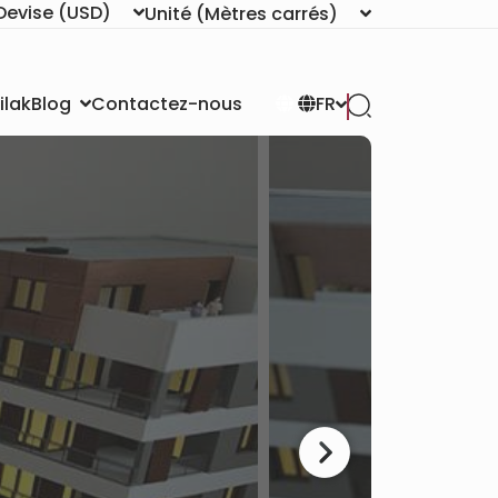
Devise
(USD)
Unité
(Mètres carrés)
ilak
Contactez-nous
Blog
FR