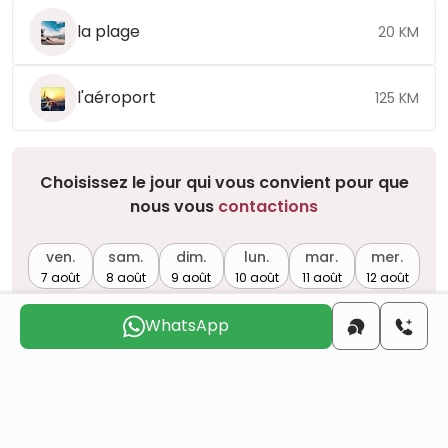
la plage
20 KM
l'aéroport
125 KM
Choisissez le jour qui vous convient pour que
nous vous
contactions
ven.
sam.
dim.
lun.
mar.
mer.
7 août
8 août
9 août
10 août
11 août
12 août
WhatsApp
Voulez-vous obtenir la citoyenneté turque par
investissement immobilier ?
Plus de détails