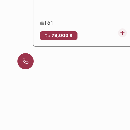
complets et un emplacement privilégié qui
en fait un choix idéal pour la résidence et
l'investissement immobilier.
1 à 1
79,000 $
De