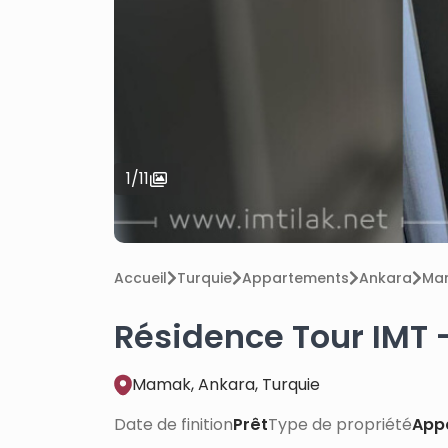
1
/
11
Accueil
Turquie
Appartements
Ankara
Ma
Résidence Tour IMT 
Mamak, Ankara, Turquie
Date de finition
Prêt
Type de propriété
App