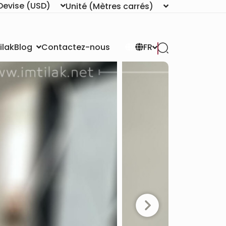
Devise
(USD)
Unité
(Mètres carrés)
ilak
Contactez-nous
Blog
FR