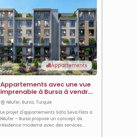
Appartements
Appartements avec une vue
Appar
imprenable à Bursa à vendre
vendre
- Appartements Sava
Jardi
Nilufer, Bursa, Turquie
Nilufer
Le projet d'appartements Safa Seva Flats à
Le projet
Nilüfer – Bursa propose un concept de
un mode 
résidence moderne avec des services
complexe 
hôteliers complets, un emplacement
emplaceme