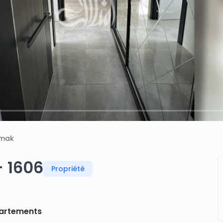
mak
- 1606
Propriété
artements