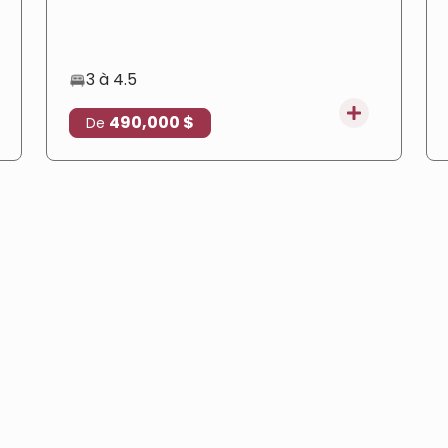
de vastes espaces verts, et il est adapté à
l'obtention de la citoyenneté turque.
3 à 4.5
490,000 $
De