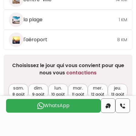
la plage
1 KM
l'aéroport
8 KM
Choisissez le jour qui vous convient pour que
nous vous
contactions
sam.
dim.
lun.
mar.
mer.
jeu.
8 août
9 août
10 août
11 août
12 août
13 août
WhatsApp
Voulez-vous obtenir la citoyenneté turque par
investissement immobilier ?