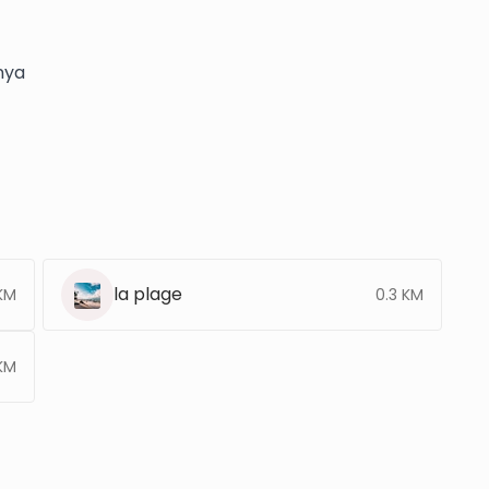
anya
la plage
 KM
0.3 KM
KM