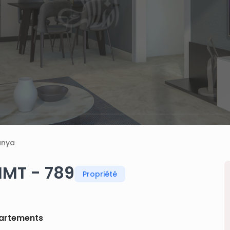
anya
IMT - 789
Propriété
artements