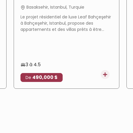
Basaksehir, Istanbul, Turquie
Le projet résidentiel de luxe Leaf Bahçeşehir
à Bahçeşehir, Istanbul, propose des
appartements et des villas prêts à être
livrés dans un environnement calme avec
de vastes espaces verts, et il est adapté à
l'obtention de la citoyenneté turque.
3 à 4.5
490,000 $
De