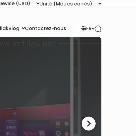
Devise
(USD)
Unité
(Mètres carrés)
ilak
Contactez-nous
Blog
FR