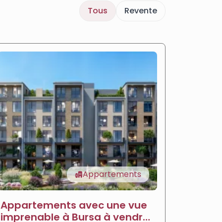
Tous
Revente
Appartements
Appartements avec une vue
Appar
imprenable à Bursa à vendre
vendre