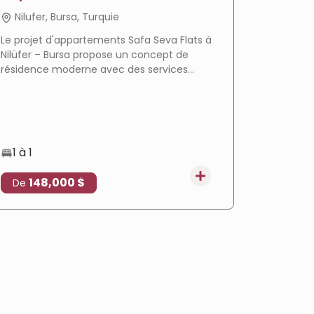
- Appartements Sava
Jardi
Nilufer, Bursa, Turquie
Nilufer
Le projet d'appartements Safa Seva Flats à
Le projet
Nilüfer – Bursa propose un concept de
un mode 
résidence moderne avec des services
complexe 
hôteliers complets, un emplacement
emplaceme
privilégié à Balat, un plan de paiement
services
flexible et une opportunité d'investissement
prometteuse.
1 à 1
1 à 3
148,000 $
171
De
De