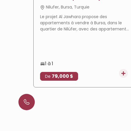
Jawhara
Nilufer, Bursa, Turquie
Le projet Al Jawhara propose des
appartements à vendre à Bursa, dans le
quartier de Nilüfer, avec des appartements
prêts à emménager, des équipements
complets et un emplacement privilégié qui
en fait un choix idéal pour la résidence et
l'investissement immobilier.
1 à 1
79,000 $
De