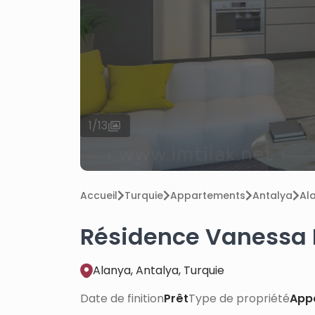
1
/
13
Accueil
Turquie
Appartements
Antalya
Al
Résidence Vanessa 
Alanya, Antalya, Turquie
Date de finition
Prêt
Type de propriété
App