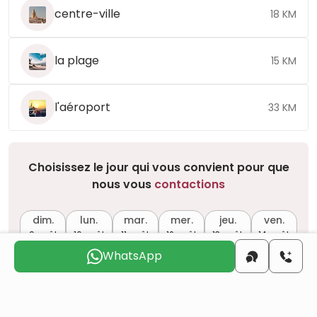
centre-ville
18 KM
la plage
15 KM
l'aéroport
33 KM
Choisissez le jour qui vous convient pour que
nous vous
contactions
dim.
lun.
mar.
mer.
jeu.
ven.
9 août
10 août
11 août
12 août
13 août
14 août
WhatsApp
Voulez-vous obtenir la citoyenneté turque par