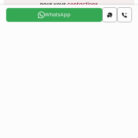
nous vous
contactions
WhatsApp
ven.
sam.
dim.
lun.
mar.
mer.
7 août
8 août
9 août
10 août
11 août
12 août
Voulez-vous obtenir la citoyenneté turque par
investissement immobilier ?
Plus de détails
Projets similaires
Tous
Revente