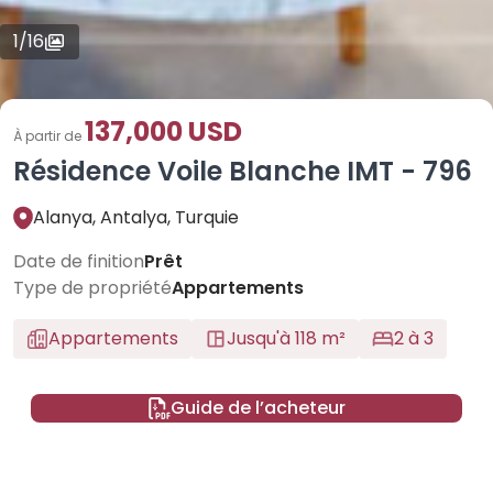
1
/
16
137,000 USD
À partir de
Résidence Voile Blanche IMT - 796
Alanya, Antalya, Turquie
Date de finition
Prêt
Type de propriété
Appartements
Appartements
Jusqu'à 118 m²
2 à 3
Guide de l’acheteur