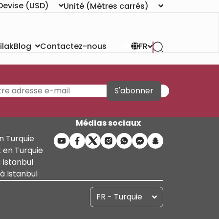
Devise
(USD)
Unité
(Mètres carrés)
ilak
Contactez-nous
Blog
FR
S'abonner
Médias sociaux
n Turquie
 en Turquie
 Istanbul
 Istanbul
FR - Turquie