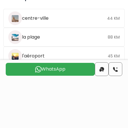
centre-ville
44 KM
la plage
88 KM
l'aéroport
45 KM
WhatsApp
Choisissez le jour qui vous convient pour que
nous vous
contactions
dim.
lun.
mar.
mer.
jeu.
ven.
9 août
10 août
11 août
12 août
13 août
14 août