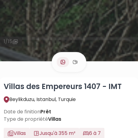
1
/
15
Villas des Empereurs 1407 - IMT
Beylikduzu, Istanbul, Turquie
Date de finition
Prêt
Type de propriété
Villas
Villas
Jusqu'à 355 m²
6 à 7