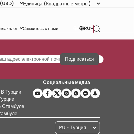
(USD)
Единица
(Квадратные метры)
RU
илак
Свяжитесь с нами
Блог
Подписаться
Социальные медиа
 В Турции
Турции
В Стамбуле
тамбуле
RU - Турция