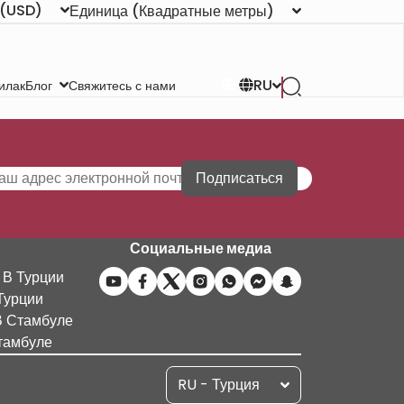
(USD)
Единица
(Квадратные метры)
RU
илак
Свяжитесь с нами
Блог
Подписаться
Социальные медиа
 В Турции
Турции
В Стамбуле
тамбуле
RU - Турция