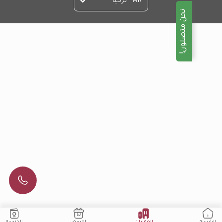
AR - تركيا
نحن متصلون!