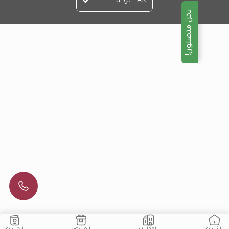
AR - تركيا
نحن متصلون!