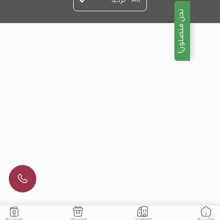
AR - تركيا
نحن متصلون!