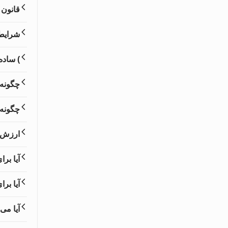
قانون 
شرایط 
) ساده
چگونه 
چگونه 
ارزش م
آیا بر
آیا بر
آیا می