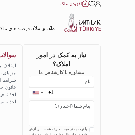
افزودن ملک
ملک و املاک
فرصت‌های ملک
نیاز به کمک در امور
سوالات 
املاک؟
امتلاک ب
مشاوره با کارشناس ما
مزایای ت
شرایط اخ
قانون جد
▼
اخذ تابع
اخذ تابع
با توجه به توضیحات ارائه شده با پردازش
داده ها و ارسال موارد بازاریابی موافقت