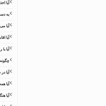
آیا اخ
به دس
آیا می
آیا اق
آیا با
چگونه 
آیا در
آیا هم
آیا هن