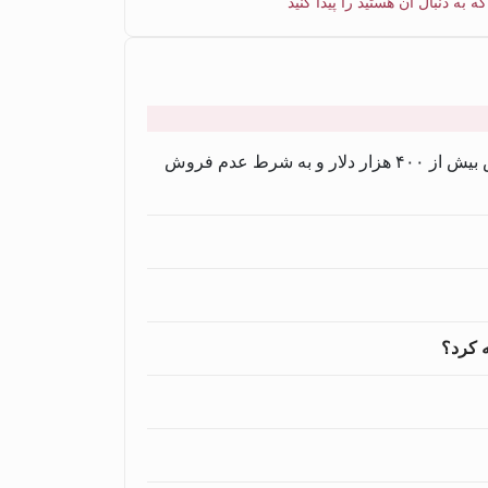
ه دنبال آن هستید را پیدا کنید
r
e
s
u
l
t
یش از ۴۰
۰
هزار دلار و به شرط عدم فروش
s
f
o
u
n
d
ه کرد؟