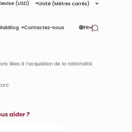
Devise
(USD)
Unité
(Mètres carrés)
ilak
Contactez-nous
Blog
FR
s liées à l’acquisition de la nationalité
turc
s aider ?
N