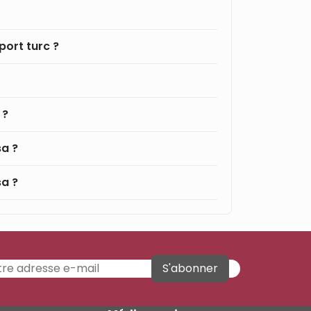
port turc ?
 ?
sa ?
sa ?
S'abonner