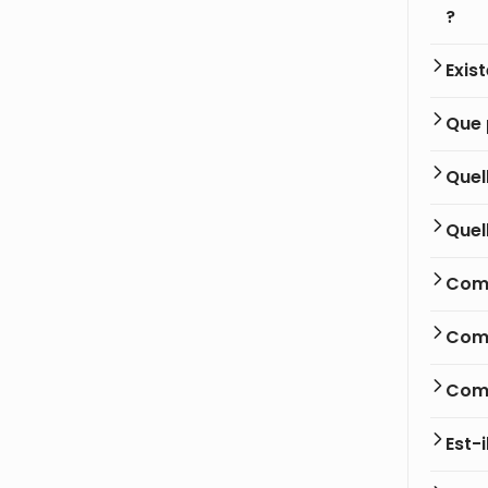
?
Exis
Que p
Quel
Quel
Comm
Comm
Comb
Est-