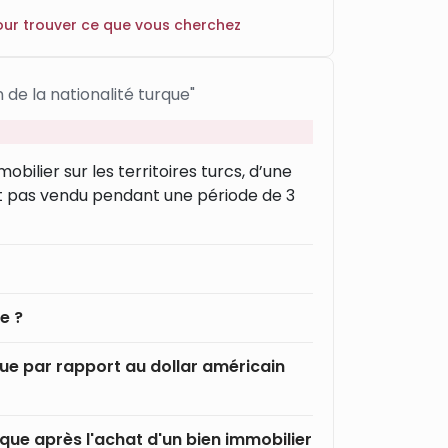
o
our trouver ce que vous cherchez
r
e
s
 de la nationalité turque"
u
l
t
ilier sur les territoires turcs, d’une
s
oit pas vendu pendant une période de 3
f
o
u
n
d
e ?
que par rapport au dollar américain
que après l'achat d'un bien immobilier