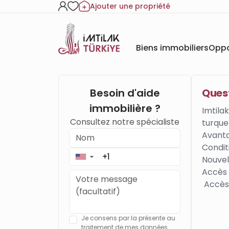
Ajouter une propriété
Biens immobiliers
Oppo
Besoin d'aide
Quest
immobilière ?
Imtila
Consultez notre spécialiste
turque
Avanta
Condit
Nouvell
▼
Accès 
Accès 
Je consens par la présente au
traitement de mes données