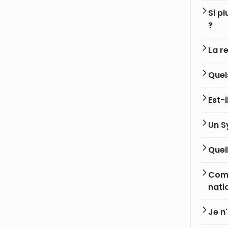
Si p
?
La r
Quel
Est-i
Un Sy
Quel
Comm
nati
Je n