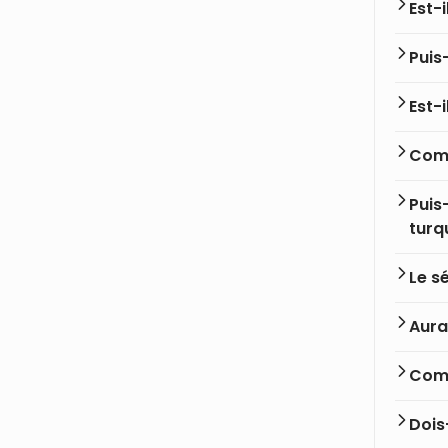
Est-
Puis
Est-i
Comb
Puis
turq
Le sé
Aura
Comm
Dois-