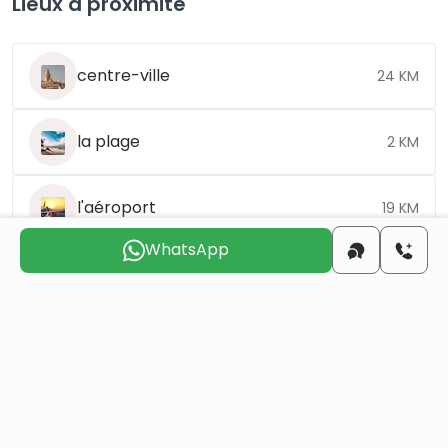
Lieux à proximité
centre-ville
24 KM
la plage
2 KM
l'aéroport
19 KM
WhatsApp
Choisissez le jour qui vous convient pour que
nous vous
contactions
dim.
lun.
mar.
mer.
jeu.
ven.
9 août
10 août
11 août
12 août
13 août
14 août